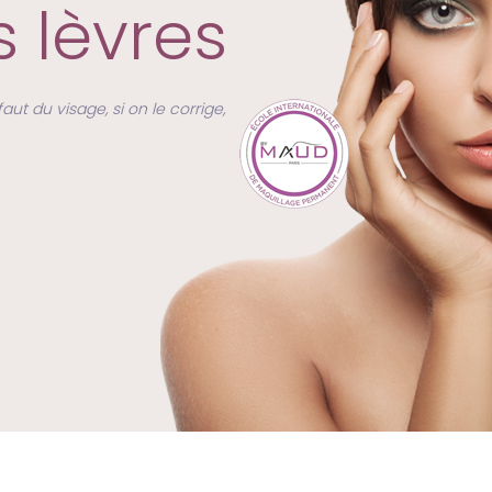
s lèvres
ut du visage, si on le corrige,