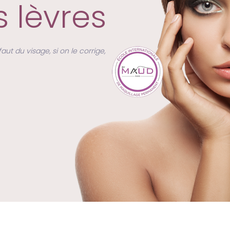
s lèvres
ut du visage, si on le corrige,